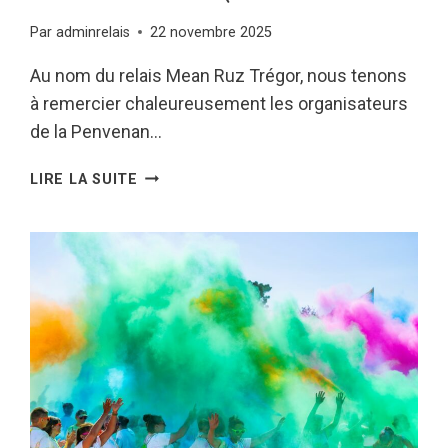
Par
adminrelais
22 novembre 2025
Au nom du relais Mean Ruz Trégor, nous tenons
à remercier chaleureusement les organisateurs
de la Penvenan…
PENVENAN
LIRE LA SUITE
COLOR
2025
–
REMISE
DE
CHEQUE
–
22/11/25