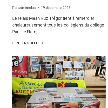
Par
adminrelais
19 décembre 2025
Le relais Mean Ruz Trégor tient à remercier
chaleureusement tous les collégiens du collège
Paul Le Flem,…
CROSS
LIRE LA SUITE
PLEUMEUR
BODOU
–
REMISE
DE
CHEQUE
–
19/12/25