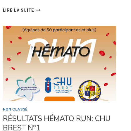
ARTICLE
LIRE LA SUITE
DANS
LE
BULLETIN
MUNICIPAL
DE
LOUANNEC
–
12/25
NON CLASSÉ
RÉSULTATS HÉMATO RUN: CHU
BREST N°1