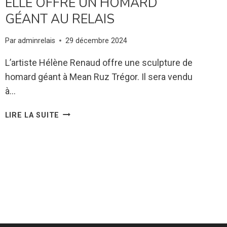
ELLE OFFRE UN HOMARD
GÉANT AU RELAIS
Par
adminrelais
29 décembre 2024
L’artiste Hélène Renaud offre une sculpture de
homard géant à Mean Ruz Trégor. Il sera vendu
à…
ELLE
LIRE LA SUITE
OFFRE
UN
HOMARD
GÉANT
AU
RELAIS