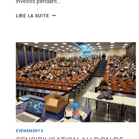
investis pendant…
THÉATRE
LIRE LA SUITE
« JE
VEUX
VOIR
MIOUSSOV »
–
TRÉLÉVERN
–
06/04/25
ÉVÈNEMENTS