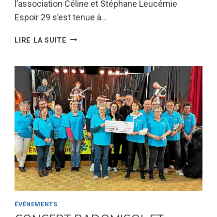
l’association Céline et Stéphane Leucémie
Espoir 29 s’est tenue à…
A.G.
LIRE LA SUITE
DE
L’ASSOCIATION
CÉLINE
ET
STÉPHANE
LEUCÉMIE
ESPOIR
29
–
ST
QUAY
PERROS
–
29/03/25
ÉVÈNEMENTS