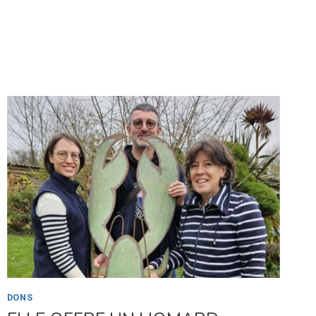
RUN
ESPOIR
–
BREST
–
23/03/25
DONS