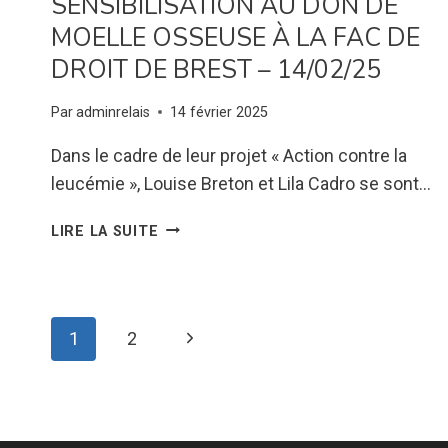
SENSIBILISATION AU DON DE
MOELLE OSSEUSE À LA FAC DE
DROIT DE BREST – 14/02/25
Par
adminrelais
14 février 2025
Dans le cadre de leur projet « Action contre la
leucémie », Louise Breton et Lila Cadro se sont…
SENSIBILISATION
LIRE LA SUITE
AU
DON
DE
MOELLE
NAVIGATION
Page
1
2
OSSEUSE
À
DE
suivante
LA
FAC
PAGE
DE