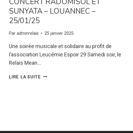
CONCERT RADOMISOL ET
SUNYATA – LOUANNEC –
25/01/25
Par
adminrelais
25 janvier 2025
Une soirée musicale et solidaire au profit de
l’association Leucémie Espoir 29 Samedi soir, le
Relais Mean…
CONCERT
LIRE LA SUITE
RADOMISOL
ET
SUNYATA
–
LOUANNEC
–
25/01/25