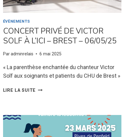
ÉVÈNEMENTS
CONCERT PRIVÉ DE VICTOR
SOLF À L’ICI – BREST – 06/05/25
Par
adminrelais
6 mai 2025
« La parenthèse enchantée du chanteur Victor
Solf aux soignants et patients du CHU de Brest »
CONCERT
LIRE LA SUITE
PRIVÉ
DE
VICTOR
SOLF
À
L’ICI